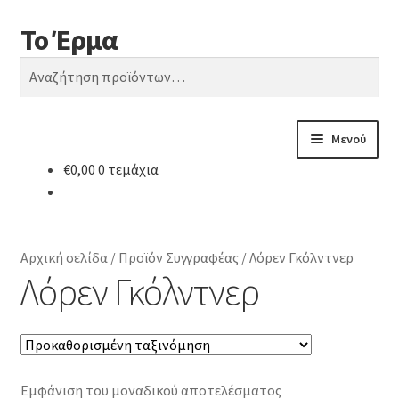
Το Έρμα
Απευθείας
Μετάβαση
Αναζήτηση
μετάβαση
σε
Αναζήτηση
στην
περιεχόμενο
για:
πλοήγηση
Μενού
€
0,00
0 τεμάχια
Αρχική
Ποιοι είμαστε
Αρχική σελίδα
/
Προϊόν Συγγραφέας
/
Λόρεν Γκόλντνερ
Κατηγορίες Βιβλίων
Λόρεν Γκόλντνερ
Συχνές Ερωτήσεις
Επικοινωνία
Εμφάνιση του μοναδικού αποτελέσματος