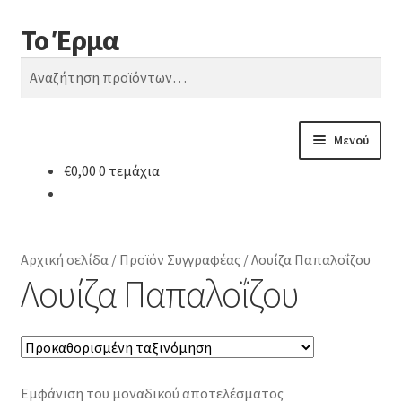
Το Έρμα
Απευθείας
Μετάβαση
Αναζήτηση
μετάβαση
σε
Αναζήτηση
στην
περιεχόμενο
για:
πλοήγηση
Μενού
€
0,00
0 τεμάχια
Αρχική
Ποιοι είμαστε
Αρχική σελίδα
/
Προϊόν Συγγραφέας
/
Λουίζα Παπαλοΐζου
Κατηγορίες Βιβλίων
Λουίζα Παπαλοΐζου
Συχνές Ερωτήσεις
Επικοινωνία
Εμφάνιση του μοναδικού αποτελέσματος