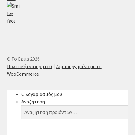
© Το Έρμα 2026
Πολιτική απορρήτου
Δημιουργημένο με το
WooCommerce
.
Ο λογαριασμός μου
Αναζήτηση
Αναζήτηση
Αναζήτηση
για: