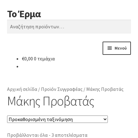
Το Έρμα
Απευθείας
Μετάβαση
Αναζήτηση
μετάβαση
σε
Αναζήτηση
στην
περιεχόμενο
για:
πλοήγηση
Μενού
€
0,00
0 τεμάχια
Αρχική
Ποιοι είμαστε
Αρχική σελίδα
/
Προϊόν Συγγραφέας
/
Μάκης Προβατάς
Κατηγορίες Βιβλίων
Μάκης Προβατάς
Συχνές Ερωτήσεις
Επικοινωνία
Προβάλλονται όλα - 3 αποτελέσματα