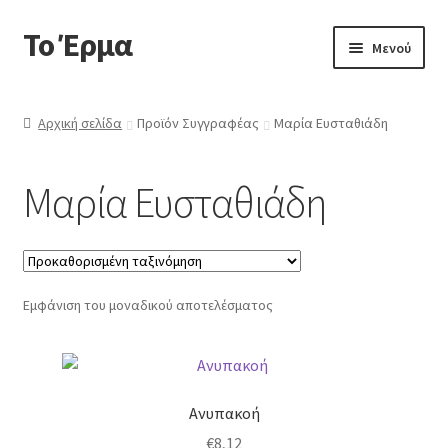
Το Έρμα
Απευθείας
Μετάβαση
Μενού
μετάβαση
σε
στην
περιεχόμενο
Αρχική
πλοήγηση
Αρχική σελίδα
Προϊόν Συγγραφέας
Μαρία Ευσταθιάδη
Ποιοι είμαστε
Μαρία Ευσταθιάδη
Επέκτα
Κατηγορίες Βιβλίων
υπό-
μενού
Συχνές Ερωτήσεις
Εμφάνιση του μοναδικού αποτελέσματος
Επικοινωνία
Ανυπακοή
€
8,12