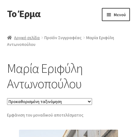
Το Έρμα
Απευθείας
Μετάβαση
Μενού
μετάβαση
σε
στην
περιεχόμενο
Αρχική
πλοήγηση
Αρχική σελίδα
Προϊόν Συγγραφέας
Μαρία Εριφύλη
Αντωνοπούλου
Ποιοι είμαστε
Επέκτα
Κατηγορίες Βιβλίων
Μαρία Εριφύλη
υπό-
μενού
Συχνές Ερωτήσεις
Αντωνοπούλου
Επικοινωνία
Εμφάνιση του μοναδικού αποτελέσματος