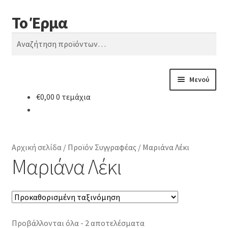
Το Έρμα
Απευθείας
Μετάβαση
Αναζήτηση
μετάβαση
σε
Αναζήτηση
στην
περιεχόμενο
για:
πλοήγηση
Μενού
€
0,00
0 τεμάχια
Αρχική
Ποιοι είμαστε
Αρχική σελίδα
/
Προϊόν Συγγραφέας
/
Μαριάνα Λέκι
Κατηγορίες Βιβλίων
Μαριάνα Λέκι
Συχνές Ερωτήσεις
Επικοινωνία
Προβάλλονται όλα - 2 αποτελέσματα