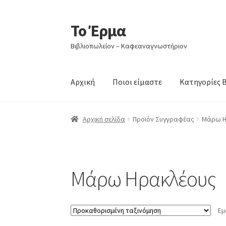
Το Έρμα
Απευθείας
Μετάβαση
μετάβαση
σε
Βιβλιοπωλείον – Καφεαναγνωστήριον
στην
περιεχόμενο
πλοήγηση
Αρχική
Ποιοι είμαστε
Κατηγορίες 
Αρχική σελίδα
Προϊόν Συγγραφέας
Μάρω Η
Μάρω Ηρακλέους
Εμ