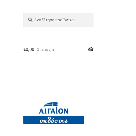
Αναζήτηση
Αναζήτηση
για:
€
0,00
0 τεμάχια