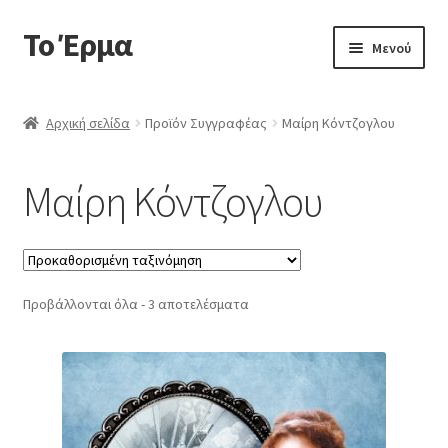
Το Έρμα
Απευθείας
Μετάβαση
Μενού
μετάβαση
σε
στην
περιεχόμενο
Αρχική
πλοήγηση
Αρχική σελίδα
Προϊόν Συγγραφέας
Μαίρη Κόντζογλου
Ποιοι είμαστε
Μαίρη Κόντζογλου
Επέκτα
Κατηγορίες Βιβλίων
υπό-
μενού
Συχνές Ερωτήσεις
Προβάλλονται όλα - 3 αποτελέσματα
Επικοινωνία