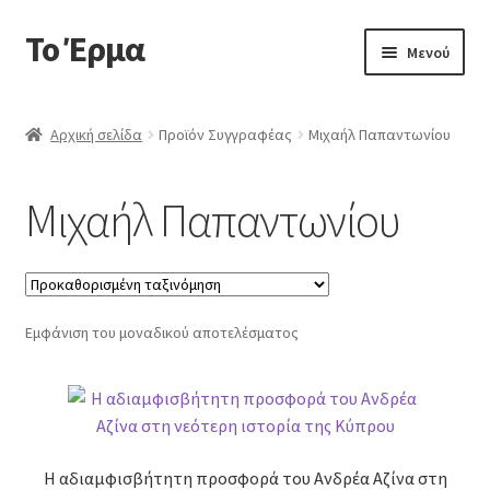
Το Έρμα
Απευθείας
Μετάβαση
Μενού
μετάβαση
σε
στην
περιεχόμενο
Αρχική
πλοήγηση
Αρχική σελίδα
Προϊόν Συγγραφέας
Μιχαήλ Παπαντωνίου
Ποιοι είμαστε
Μιχαήλ Παπαντωνίου
Επέκτα
Κατηγορίες Βιβλίων
υπό-
μενού
Συχνές Ερωτήσεις
Εμφάνιση του μοναδικού αποτελέσματος
Επικοινωνία
Η αδιαμφισβήτητη προσφορά του Ανδρέα Αζίνα στη