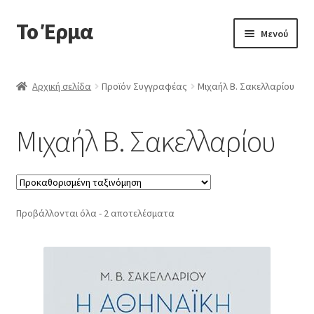
Το Έρμα
Απευθείας
Μετάβαση
Μενού
μετάβαση
σε
στην
περιεχόμενο
Αρχική
πλοήγηση
Αρχική σελίδα
Προϊόν Συγγραφέας
Μιχαήλ Β. Σακελλαρίου
Ποιοι είμαστε
Μιχαήλ Β. Σακελλαρίου
Επέκτα
Κατηγορίες Βιβλίων
υπό-
μενού
Συχνές Ερωτήσεις
Προβάλλονται όλα - 2 αποτελέσματα
Επικοινωνία