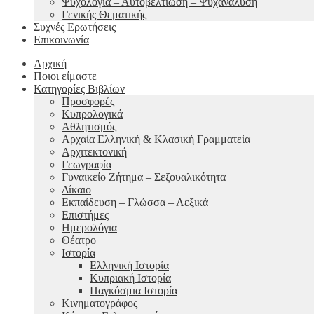
Ψυχολογία – Αυτοβελτίωση – Ψυχανάλυση
Γενικής Θεματικής
Συχνές Ερωτήσεις
Επικοινωνία
Αρχική
Ποιοι είμαστε
Κατηγορίες Βιβλίων
Προσφορές
Κυπρολογικά
Αθλητισμός
Αρχαία Ελληνική & Κλασική Γραμματεία
Αρχιτεκτονική
Γεωγραφία
Γυναικείο Ζήτημα – Σεξουαλικότητα
Δίκαιο
Εκπαίδευση – Γλώσσα – Λεξικά
Επιστήμες
Ημερολόγια
Θέατρο
Ιστορία
Ελληνική Ιστορία
Κυπριακή Ιστορία
Παγκόσμια Ιστορία
Κινηματογράφος