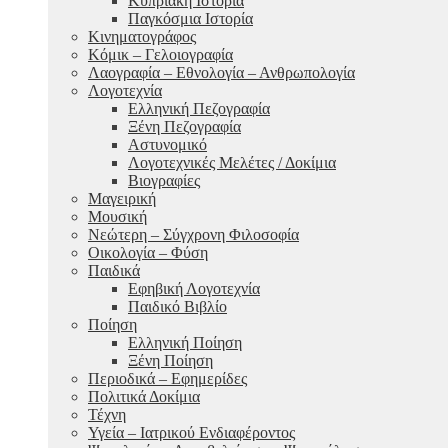
Κυπριακή Ιστορία
Παγκόσμια Ιστορία
Κινηματογράφος
Κόμικ – Γελοιογραφία
Λαογραφία – Εθνολογία – Ανθρωπολογία
Λογοτεχνία
Ελληνική Πεζογραφία
Ξένη Πεζογραφία
Αστυνομικό
Λογοτεχνικές Μελέτες / Δοκίμια
Βιογραφίες
Μαγειρική
Μουσική
Νεώτερη – Σύγχρονη Φιλοσοφία
Οικολογία – Φύση
Παιδικά
Εφηβική Λογοτεχνία
Παιδικό Βιβλίο
Ποίηση
Ελληνική Ποίηση
Ξένη Ποίηση
Περιοδικά – Εφημερίδες
Πολιτικά Δοκίμια
Τέχνη
Υγεία – Ιατρικού Ενδιαφέροντος