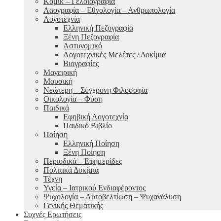
Κόμικ – Γελοιογραφία
Λαογραφία – Εθνολογία – Ανθρωπολογία
Λογοτεχνία
Ελληνική Πεζογραφία
Ξένη Πεζογραφία
Αστυνομικό
Λογοτεχνικές Μελέτες / Δοκίμια
Βιογραφίες
Μαγειρική
Μουσική
Νεώτερη – Σύγχρονη Φιλοσοφία
Οικολογία – Φύση
Παιδικά
Εφηβική Λογοτεχνία
Παιδικό Βιβλίο
Ποίηση
Ελληνική Ποίηση
Ξένη Ποίηση
Περιοδικά – Εφημερίδες
Πολιτικά Δοκίμια
Τέχνη
Υγεία – Ιατρικού Ενδιαφέροντος
Ψυχολογία – Αυτοβελτίωση – Ψυχανάλυση
Γενικής Θεματικής
Συχνές Ερωτήσεις