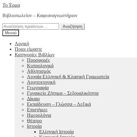
Απευθείας
Μετάβαση
Το Έρμα
μετάβαση
σε
Βιβλιοπωλείον – Καφεαναγνωστήριον
στην
περιεχόμενο
πλοήγηση
Αναζήτηση
Αναζήτηση
για:
Μενού
Αρχική
Ποιοι είμαστε
Κατηγορίες Βιβλίων
Προσφορές
Κυπρολογικά
Αθλητισμός
Αρχαία Ελληνική & Κλασική Γραμματεία
Αρχιτεκτονική
Γεωγραφία
Γυναικείο Ζήτημα – Σεξουαλικότητα
Δίκαιο
Εκπαίδευση – Γλώσσα – Λεξικά
Επιστήμες
Ημερολόγια
Θέατρο
Ιστορία
Ελληνική Ιστορία