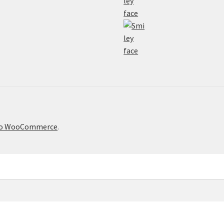
το WooCommerce
.