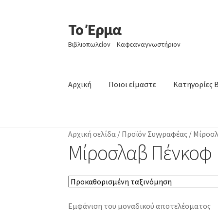
Το Έρμα
Απευθείας
Μετάβαση
μετάβαση
σε
Βιβλιοπωλείον – Καφεαναγνωστήριον
στην
περιεχόμενο
πλοήγηση
Αρχική
Ποιοι είμαστε
Κατηγορίες 
Αρχική σελίδα
/
Προϊόν Συγγραφέας
/
Μίροσ
Μίροσλαβ Πένκοφ
Εμφάνιση του μοναδικού αποτελέσματος