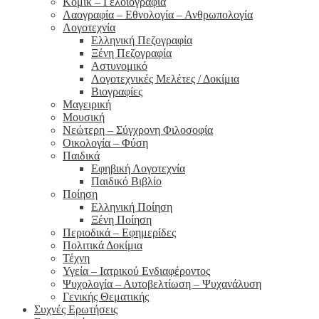
Κόμικ – Γελοιογραφία
Λαογραφία – Εθνολογία – Ανθρωπολογία
Λογοτεχνία
Ελληνική Πεζογραφία
Ξένη Πεζογραφία
Αστυνομικό
Λογοτεχνικές Μελέτες / Δοκίμια
Βιογραφίες
Μαγειρική
Μουσική
Νεώτερη – Σύγχρονη Φιλοσοφία
Οικολογία – Φύση
Παιδικά
Εφηβική Λογοτεχνία
Παιδικό Βιβλίο
Ποίηση
Ελληνική Ποίηση
Ξένη Ποίηση
Περιοδικά – Εφημερίδες
Πολιτικά Δοκίμια
Τέχνη
Υγεία – Ιατρικού Ενδιαφέροντος
Ψυχολογία – Αυτοβελτίωση – Ψυχανάλυση
Γενικής Θεματικής
Συχνές Ερωτήσεις