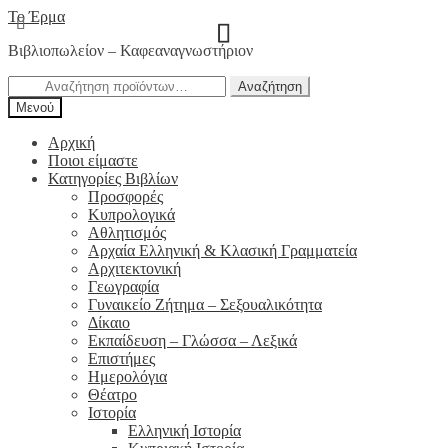
Απευθείας
Μετάβαση
Το Έρμα
μετάβαση
σε
Βιβλιοπωλείον – Καφεαναγνωστήριον
στην
περιεχόμενο
πλοήγηση
Αναζήτηση
Αναζήτηση
για:
Μενού
Αρχική
Ποιοι είμαστε
Κατηγορίες Βιβλίων
Προσφορές
Κυπρολογικά
Αθλητισμός
Αρχαία Ελληνική & Κλασική Γραμματεία
Αρχιτεκτονική
Γεωγραφία
Γυναικείο Ζήτημα – Σεξουαλικότητα
Δίκαιο
Εκπαίδευση – Γλώσσα – Λεξικά
Επιστήμες
Ημερολόγια
Θέατρο
Ιστορία
Ελληνική Ιστορία