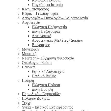
Κυπριακή Ιστορία
Παγκόσμια Ιστορία
Κινηματογράφος
Κόμικ – Γελοιογραφία
Λαογραφία – Εθνολογία – Ανθρωπολογία
Λογοτεχνία
Ελληνική Πεζογραφία
Ξένη Πεζογραφία
Αστυνομικό
Λογοτεχνικές Μελέτες / Δοκίμια
Βιογραφίες
Μαγειρική
Μουσική
Νεώτερη – Σύγχρονη Φιλοσοφία
Οικολογία – Φύση
Παιδικά
Εφηβική Λογοτεχνία
Παιδικό Βιβλίο
Ποίηση
Ελληνική Ποίηση
Ξένη Ποίηση
Περιοδικά – Εφημερίδες
Πολιτικά Δοκίμια
Τέχνη
Υγεία – Ιατρικού Ενδιαφέροντος