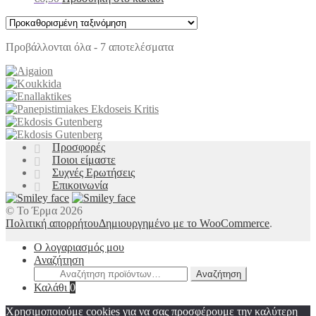
Προβάλλονται όλα - 7 αποτελέσματα
Προσφορές
Ποιοι είμαστε
Συχνές Ερωτήσεις
Επικοινωνία
© Το Έρμα 2026
Πολιτική απορρήτου
Δημιουργημένο με το WooCommerce
.
Ο λογαριασμός μου
Αναζήτηση
Αναζήτηση
Αναζήτηση
για:
Καλάθι
0
Χρησιμοποιούμε cookies για να σας προσφέρουμε την καλύτερη