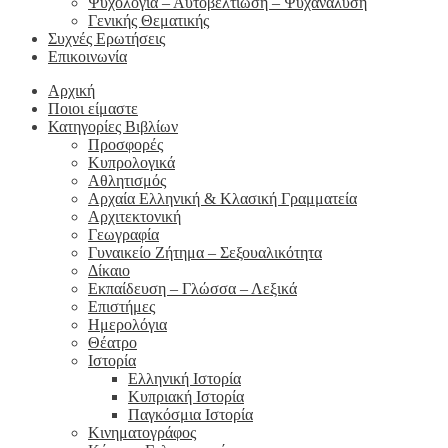
Ψυχολογία – Αυτοβελτίωση – Ψυχανάλυση
Γενικής Θεματικής
Συχνές Ερωτήσεις
Επικοινωνία
Αρχική
Ποιοι είμαστε
Κατηγορίες Βιβλίων
Προσφορές
Κυπρολογικά
Αθλητισμός
Αρχαία Ελληνική & Κλασική Γραμματεία
Αρχιτεκτονική
Γεωγραφία
Γυναικείο Ζήτημα – Σεξουαλικότητα
Δίκαιο
Εκπαίδευση – Γλώσσα – Λεξικά
Επιστήμες
Ημερολόγια
Θέατρο
Ιστορία
Ελληνική Ιστορία
Κυπριακή Ιστορία
Παγκόσμια Ιστορία
Κινηματογράφος