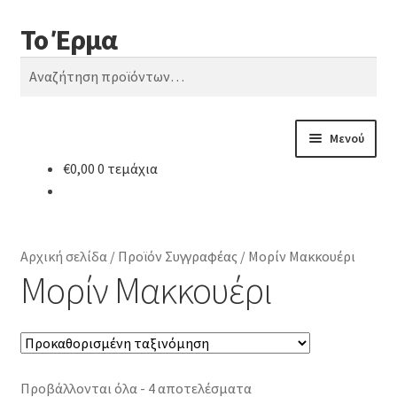
Το Έρμα
Απευθείας
Μετάβαση
Αναζήτηση
μετάβαση
σε
Αναζήτηση
στην
περιεχόμενο
για:
πλοήγηση
Μενού
€
0,00
0 τεμάχια
Αρχική
Ποιοι είμαστε
Αρχική σελίδα
/
Προϊόν Συγγραφέας
/
Μορίν Μακκουέρι
Κατηγορίες Βιβλίων
Μορίν Μακκουέρι
Συχνές Ερωτήσεις
Επικοινωνία
Προβάλλονται όλα - 4 αποτελέσματα