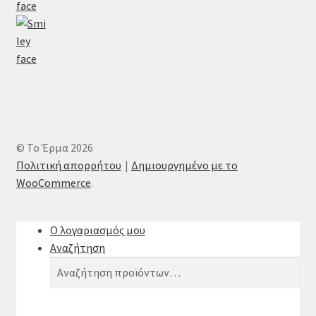
© Το Έρμα 2026
Πολιτική απορρήτου
Δημιουργημένο με το
WooCommerce
.
Ο λογαριασμός μου
Αναζήτηση
Αναζήτηση
Αναζήτηση
για: