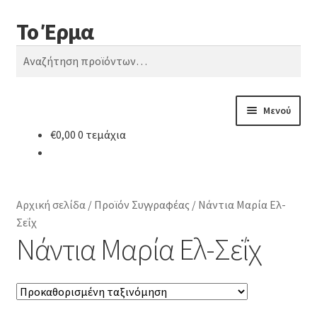
Το Έρμα
Απευθείας
Μετάβαση
Αναζήτηση
μετάβαση
σε
Αναζήτηση
στην
περιεχόμενο
για:
πλοήγηση
Μενού
€
0,00
0 τεμάχια
Αρχική
Ποιοι είμαστε
Αρχική σελίδα
/
Προϊόν Συγγραφέας
/
Νάντια Μαρία Ελ-
Κατηγορίες Βιβλίων
Σεΐχ
Νάντια Μαρία Ελ-Σεΐχ
Συχνές Ερωτήσεις
Επικοινωνία