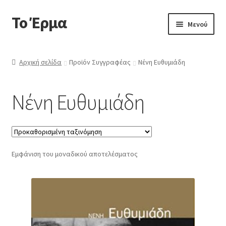
Το Έρμα
Απευθείας
Μετάβαση
Μενού
μετάβαση
σε
στην
περιεχόμενο
Αρχική
πλοήγηση
Αρχική σελίδα
Προϊόν Συγγραφέας
Νένη Ευθυμιάδη
Ποιοι είμαστε
Νένη Ευθυμιάδη
Επέκτα
Κατηγορίες Βιβλίων
υπό-
μενού
Συχνές Ερωτήσεις
Εμφάνιση του μοναδικού αποτελέσματος
Επικοινωνία