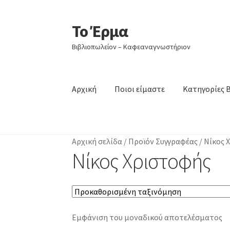
Το Έρμα
Απευθείας
Μετάβαση
μετάβαση
σε
Βιβλιοπωλείον – Καφεαναγνωστήριον
στην
περιεχόμενο
πλοήγηση
Αρχική
Ποιοι είμαστε
Κατηγορίες 
Αρχική σελίδα
/
Προϊόν Συγγραφέας
/
Νίκος 
Νίκος Χριστοφής
Εμφάνιση του μοναδικού αποτελέσματος