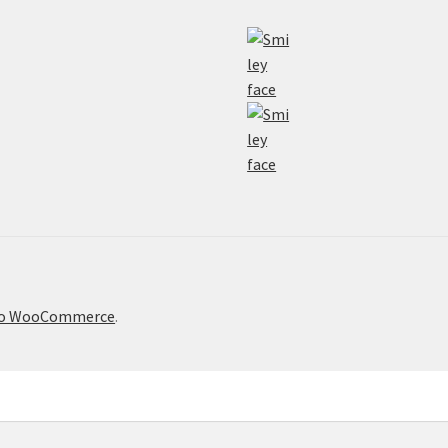
το WooCommerce
.