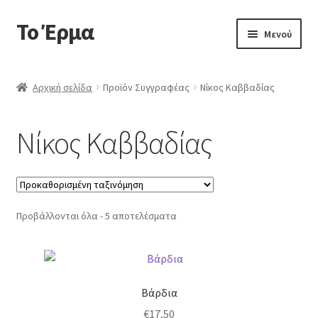
Το Έρμα
Απευθείας
Μετάβαση
Μενού
μετάβαση
σε
στην
περιεχόμενο
Αρχική
πλοήγηση
Αρχική σελίδα
Προϊόν Συγγραφέας
Νίκος Καββαδίας
Ποιοι είμαστε
Νίκος Καββαδίας
Επέκτα
Κατηγορίες Βιβλίων
υπό-
μενού
Συχνές Ερωτήσεις
Προβάλλονται όλα - 5 αποτελέσματα
Επικοινωνία
Βάρδια
€
17,50