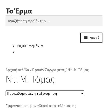
Το Έρμα
Απευθείας
Μετάβαση
Αναζήτηση
μετάβαση
σε
Αναζήτηση
στην
περιεχόμενο
για:
πλοήγηση
Μενού
€
0,00
0 τεμάχια
Αρχική
Ποιοι είμαστε
Αρχική σελίδα
/
Προϊόν Συγγραφέας
/
Ντ. Μ. Τόμας
Κατηγορίες Βιβλίων
Ντ. Μ. Τόμας
Συχνές Ερωτήσεις
Επικοινωνία
Εμφάνιση του μοναδικού αποτελέσματος