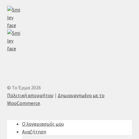
© Το Έρμα 2026
Πολιτική απορρήτου
Δημιουργημένο με το
WooCommerce
.
Ο λογαριασμός μου
Αναζήτηση
Αναζήτηση
Αναζήτηση