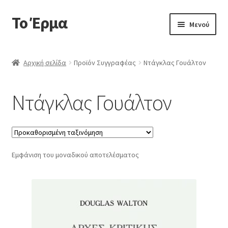
Το Έρμα
Απευθείας
Μετάβαση
Μενού
μετάβαση
σε
στην
περιεχόμενο
Αρχική
πλοήγηση
Αρχική σελίδα
Προϊόν Συγγραφέας
Ντάγκλας Γουάλτον
Ποιοι είμαστε
Ντάγκλας Γουάλτον
Επέκτα
Κατηγορίες Βιβλίων
υπό-
μενού
Συχνές Ερωτήσεις
Εμφάνιση του μοναδικού αποτελέσματος
Επικοινωνία