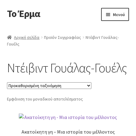
Το Έρμα
Απευθείας
Μετάβαση
Μενού
μετάβαση
σε
στην
περιεχόμενο
Αρχική
πλοήγηση
Αρχική σελίδα
Προϊόν Συγγραφέας
Ντέιβιντ Γουάλας-
Γουέλς
Ποιοι είμαστε
Επέκτα
Κατηγορίες Βιβλίων
Ντέιβιντ Γουάλας-Γουέλς
υπό-
μενού
Συχνές Ερωτήσεις
Επικοινωνία
Εμφάνιση του μοναδικού αποτελέσματος
Ακατοίκητη γη – Μια ιστορία του μέλλοντος