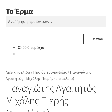
Το Έρμα
Απευθείας
Μετάβαση
Αναζήτηση
μετάβαση
σε
Αναζήτηση
στην
περιεχόμενο
για:
πλοήγηση
Μενού
€
0,00
0 τεμάχια
Αρχική
Ποιοι είμαστε
Αρχική σελίδα
/
Προϊόν Συγγραφέας
/
Παναγιώτης
Κατηγορίες Βιβλίων
Αγαπητός - Μιχάλης Πιερής (επιμέλεια)
Παναγιώτης Αγαπητός -
Συχνές Ερωτήσεις
Μιχάλης Πιερής
Επικοινωνία