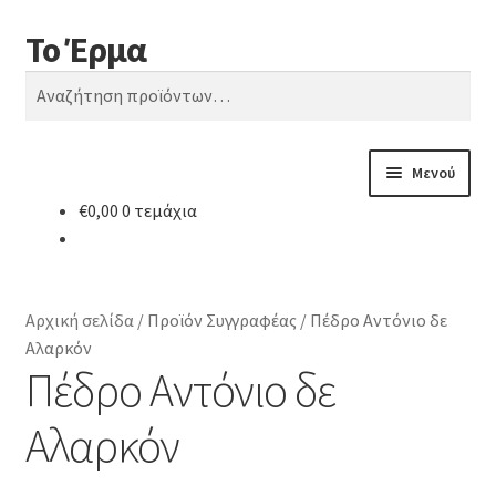
Το Έρμα
Απευθείας
Μετάβαση
Αναζήτηση
μετάβαση
σε
Αναζήτηση
στην
περιεχόμενο
για:
πλοήγηση
Μενού
€
0,00
0 τεμάχια
Αρχική
Ποιοι είμαστε
Αρχική σελίδα
/
Προϊόν Συγγραφέας
/
Πέδρο Αντόνιο δε
Κατηγορίες Βιβλίων
Αλαρκόν
Πέδρο Αντόνιο δε
Συχνές Ερωτήσεις
Αλαρκόν
Επικοινωνία