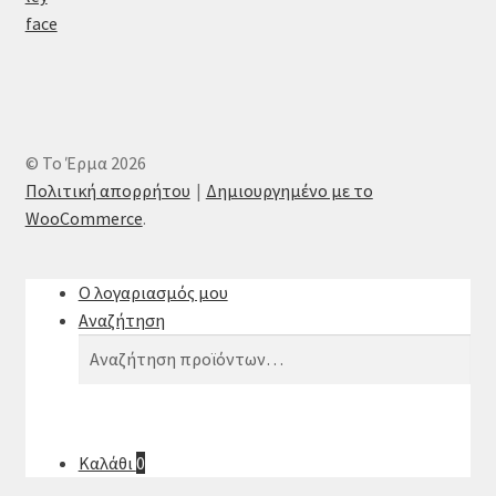
© Το Έρμα 2026
Πολιτική απορρήτου
Δημιουργημένο με το
WooCommerce
.
Ο λογαριασμός μου
Αναζήτηση
Αναζήτηση
Αναζήτηση
για:
Καλάθι
0