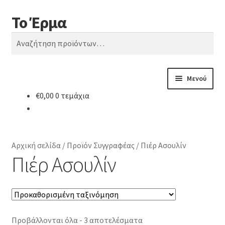
Το Έρμα
Απευθείας
Μετάβαση
Αναζήτηση
μετάβαση
σε
Αναζήτηση
στην
περιεχόμενο
για:
πλοήγηση
Μενού
€
0,00
0 τεμάχια
Αρχική
Ποιοι είμαστε
Αρχική σελίδα
/
Προϊόν Συγγραφέας
/
Πιέρ Ασουλίν
Κατηγορίες Βιβλίων
Πιέρ Ασουλίν
Συχνές Ερωτήσεις
Επικοινωνία
Προβάλλονται όλα - 3 αποτελέσματα