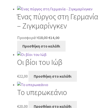
Ένας πύργος στη Γερμανία
– Ζιγκμαρίνγκεν
Original
Η
Προσφορά!
€
18,00
€
14,00
price
τρέχουσα
Προσθήκη στο καλάθι
was:
τιμή
€18,00.
είναι:
Οι βίοι του Ιώβ
€14,00.
€
22,00
Προσθήκη στο καλάθι
Το υπερωκεάνιο
€
20,00
Προσθήκη στο καλάθι