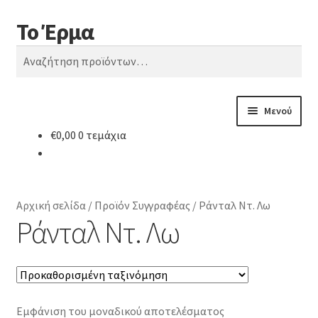
Το Έρμα
Απευθείας
Μετάβαση
Αναζήτηση
μετάβαση
σε
Αναζήτηση
στην
περιεχόμενο
για:
πλοήγηση
Μενού
€
0,00
0 τεμάχια
Αρχική
Ποιοι είμαστε
Αρχική σελίδα
/
Προϊόν Συγγραφέας
/
Ράνταλ Ντ. Λω
Κατηγορίες Βιβλίων
Ράνταλ Ντ. Λω
Συχνές Ερωτήσεις
Επικοινωνία
Εμφάνιση του μοναδικού αποτελέσματος