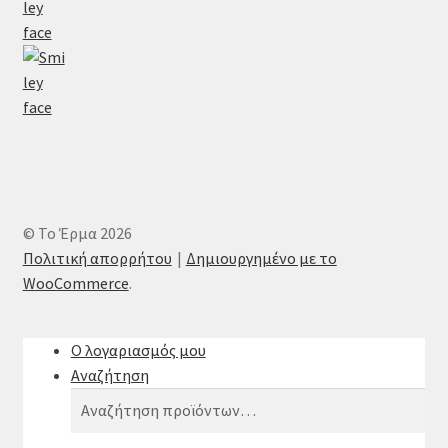
© Το Έρμα 2026
Πολιτική απορρήτου
Δημιουργημένο με το
WooCommerce
.
Ο λογαριασμός μου
Αναζήτηση
Αναζήτηση
Αναζήτηση
για: