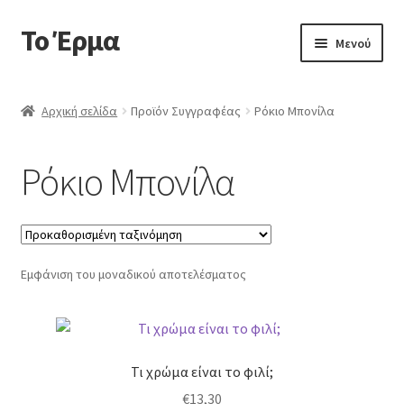
Το Έρμα
Απευθείας
Μετάβαση
Μενού
μετάβαση
σε
στην
περιεχόμενο
Αρχική
πλοήγηση
Αρχική σελίδα
Προϊόν Συγγραφέας
Ρόκιο Μπονίλα
Ποιοι είμαστε
Ρόκιο Μπονίλα
Επέκτα
Κατηγορίες Βιβλίων
υπό-
μενού
Συχνές Ερωτήσεις
Εμφάνιση του μοναδικού αποτελέσματος
Επικοινωνία
Τι χρώμα είναι το φιλί;
€
13,30