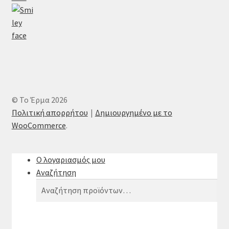
© Το Έρμα 2026
Πολιτική απορρήτου
Δημιουργημένο με το
WooCommerce
.
Ο λογαριασμός μου
Αναζήτηση
Αναζήτηση
Αναζήτηση
για: