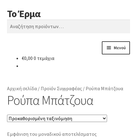
Το Έρμα
Απευθείας
Μετάβαση
Αναζήτηση
μετάβαση
σε
Αναζήτηση
στην
περιεχόμενο
για:
πλοήγηση
Μενού
€
0,00
0 τεμάχια
Αρχική
Ποιοι είμαστε
Αρχική σελίδα
/
Προϊόν Συγγραφέας
/
Ρούπα Μπάτζουα
Κατηγορίες Βιβλίων
Ρούπα Μπάτζουα
Συχνές Ερωτήσεις
Επικοινωνία
Εμφάνιση του μοναδικού αποτελέσματος