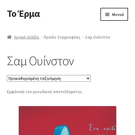
Το Έρμα
Απευθείας
Μετάβαση
Μενού
μετάβαση
σε
στην
περιεχόμενο
Αρχική
πλοήγηση
Αρχική σελίδα
Προϊόν Συγγραφέας
Σαμ Ουίνστον
Ποιοι είμαστε
Σαμ Ουίνστον
Επέκτα
Κατηγορίες Βιβλίων
υπό-
μενού
Συχνές Ερωτήσεις
Εμφάνιση του μοναδικού αποτελέσματος
Επικοινωνία