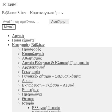
Απευθείας
Μετάβαση
Το Έρμα
μετάβαση
σε
Βιβλιοπωλείον – Καφεαναγνωστήριον
στην
περιεχόμενο
πλοήγηση
Αναζήτηση
Αναζήτηση
για:
Μενού
Αρχική
Ποιοι είμαστε
Κατηγορίες Βιβλίων
Προσφορές
Κυπρολογικά
Αθλητισμός
Αρχαία Ελληνική & Κλασική Γραμματεία
Αρχιτεκτονική
Γεωγραφία
Γυναικείο Ζήτημα – Σεξουαλικότητα
Δίκαιο
Εκπαίδευση – Γλώσσα – Λεξικά
Επιστήμες
Ημερολόγια
Θέατρο
Ιστορία
Ελληνική Ιστορία