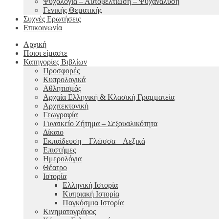
Ψυχολογία – Αυτοβελτίωση – Ψυχανάλυση
Γενικής Θεματικής
Συχνές Ερωτήσεις
Επικοινωνία
Αρχική
Ποιοι είμαστε
Κατηγορίες Βιβλίων
Προσφορές
Κυπρολογικά
Αθλητισμός
Αρχαία Ελληνική & Κλασική Γραμματεία
Αρχιτεκτονική
Γεωγραφία
Γυναικείο Ζήτημα – Σεξουαλικότητα
Δίκαιο
Εκπαίδευση – Γλώσσα – Λεξικά
Επιστήμες
Ημερολόγια
Θέατρο
Ιστορία
Ελληνική Ιστορία
Κυπριακή Ιστορία
Παγκόσμια Ιστορία
Κινηματογράφος