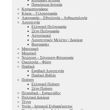
Κυπριακή Ιστορία
Παγκόσμια Ιστορία
Κινηματογράφος
Κόμικ – Γελοιογραφία
Λαογραφία – Εθνολογία – Ανθρωπολογία
Λογοτεχνία
Ελληνική Πεζογραφία
Ξένη Πεζογραφία
Αστυνομικό
Λογοτεχνικές Μελέτες / Δοκίμια
Βιογραφίες
Μαγειρική
Μουσική
Νεώτερη – Σύγχρονη Φιλοσοφία
Οικολογία – Φύση
Παιδικά
Εφηβική Λογοτεχνία
Παιδικό Βιβλίο
Ποίηση
Ελληνική Ποίηση
Ξένη Ποίηση
Περιοδικά – Εφημερίδες
Πολιτικά Δοκίμια
Τέχνη
Υγεία – Ιατρικού Ενδιαφέροντος