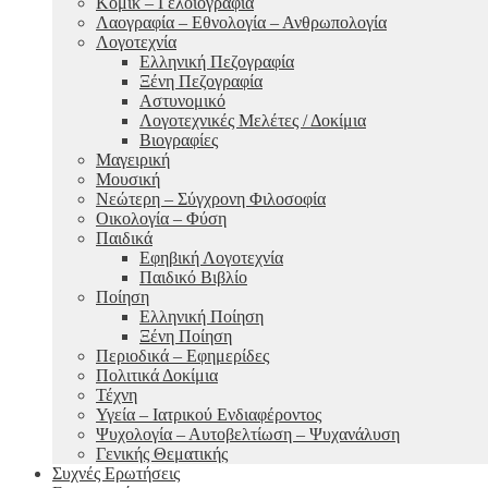
Κόμικ – Γελοιογραφία
Λαογραφία – Εθνολογία – Ανθρωπολογία
Λογοτεχνία
Ελληνική Πεζογραφία
Ξένη Πεζογραφία
Αστυνομικό
Λογοτεχνικές Μελέτες / Δοκίμια
Βιογραφίες
Μαγειρική
Μουσική
Νεώτερη – Σύγχρονη Φιλοσοφία
Οικολογία – Φύση
Παιδικά
Εφηβική Λογοτεχνία
Παιδικό Βιβλίο
Ποίηση
Ελληνική Ποίηση
Ξένη Ποίηση
Περιοδικά – Εφημερίδες
Πολιτικά Δοκίμια
Τέχνη
Υγεία – Ιατρικού Ενδιαφέροντος
Ψυχολογία – Αυτοβελτίωση – Ψυχανάλυση
Γενικής Θεματικής
Συχνές Ερωτήσεις