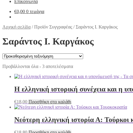
Επικοινωνία
€
0,00
0 τεμάχια
Αρχική σελίδα
/
Προϊόν Συγγραφέας
/
Σαράντος Ι. Καργάκος
Σαράντος Ι. Καργάκος
Προβάλλονται όλα - 3 αποτελέσματα
Η ελληνική ιστορική συνέχεια και η υ
€
18,00
Προσθήκη στο καλάθι
Νεότερη ελληνική ιστορία Α: Τούρκοι 
€
18,80
Προσθήκη στο καλάθι