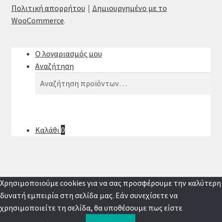
Πολιτική απορρήτου
Δημιουργημένο με το
WooCommerce
.
Ο λογαριασμός μου
Αναζήτηση
Αναζήτηση
Αναζήτηση
για:
Καλάθι
0
Χρησιμοποιούμε cookies για να σας προσφέρουμε την καλύτερη
δυνατή εμπειρία στη σελίδα μας. Εάν συνεχίσετε να
χρησιμοποιείτε τη σελίδα, θα υποθέσουμε πως είστε