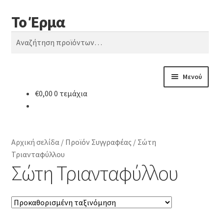
Το Έρμα
Απευθείας
Μετάβαση
Αναζήτηση
μετάβαση
σε
Αναζήτηση
στην
περιεχόμενο
για:
πλοήγηση
Μενού
€
0,00
0 τεμάχια
Αρχική
Ποιοι είμαστε
Αρχική σελίδα
/
Προϊόν Συγγραφέας
/
Σώτη
Κατηγορίες Βιβλίων
Τριανταφύλλου
Σώτη Τριανταφύλλου
Συχνές Ερωτήσεις
Επικοινωνία