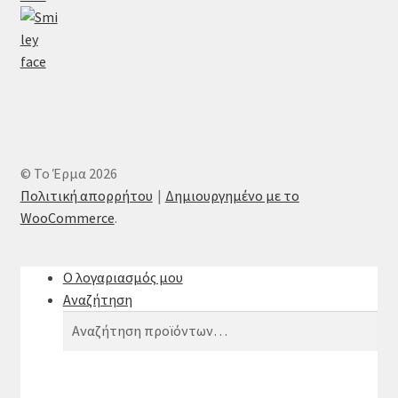
© Το Έρμα 2026
Πολιτική απορρήτου
Δημιουργημένο με το
WooCommerce
.
Ο λογαριασμός μου
Αναζήτηση
Αναζήτηση
Αναζήτηση
για: