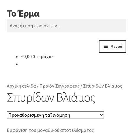
Το Έρμα
Απευθείας
Μετάβαση
Αναζήτηση
μετάβαση
σε
Αναζήτηση
στην
περιεχόμενο
για:
πλοήγηση
Μενού
€
0,00
0 τεμάχια
Αρχική
Ποιοι είμαστε
Αρχική σελίδα
/
Προϊόν Συγγραφέας
/
Σπυρίδων Βλιάμος
Κατηγορίες Βιβλίων
Σπυρίδων Βλιάμος
Συχνές Ερωτήσεις
Επικοινωνία
Εμφάνιση του μοναδικού αποτελέσματος