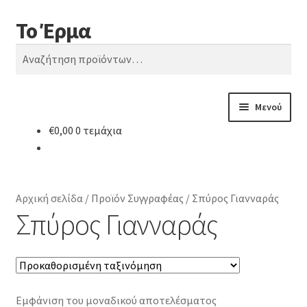
Το Έρμα
Απευθείας
Μετάβαση
Αναζήτηση
μετάβαση
σε
Αναζήτηση
στην
περιεχόμενο
για:
πλοήγηση
Μενού
€
0,00
0 τεμάχια
Αρχική
Ποιοι είμαστε
Αρχική σελίδα
/
Προϊόν Συγγραφέας
/
Σπύρος Γιανναράς
Κατηγορίες Βιβλίων
Σπύρος Γιανναράς
Συχνές Ερωτήσεις
Επικοινωνία
Εμφάνιση του μοναδικού αποτελέσματος