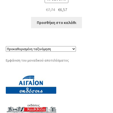
Original
Η
€
7,74
€
6,57
price
τρέχουσα
was:
τιμή
Προσθήκη στο καλάθι
€7,74.
είναι:
€6,57.
Εμφάνιση του μοναδικού αποτελέσματος