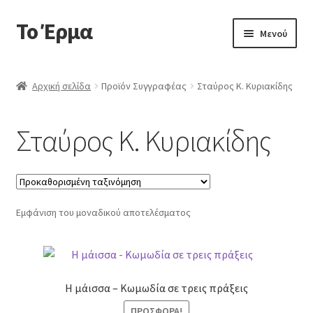
Το Έρμα
Απευθείας
Μετάβαση
Μενού
μετάβαση
σε
στην
περιεχόμενο
Αρχική
πλοήγηση
Αρχική σελίδα
Προϊόν Συγγραφέας
Σταύρος Κ. Κυριακίδης
Ποιοι είμαστε
Σταύρος Κ. Κυριακίδης
Επέκτα
Κατηγορίες Βιβλίων
υπό-
μενού
Συχνές Ερωτήσεις
Εμφάνιση του μοναδικού αποτελέσματος
Επικοινωνία
Η μάισσα – Κωμωδία σε τρεις πράξεις
ΠΡΟΣΦΟΡΆ!