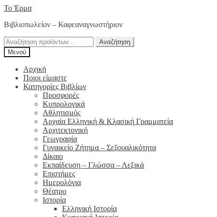
Απευθείας
Μετάβαση
Το Έρμα
μετάβαση
σε
Βιβλιοπωλείον – Καφεαναγνωστήριον
στην
περιεχόμενο
πλοήγηση
Αναζήτηση
Αναζήτηση
για:
Μενού
Αρχική
Ποιοι είμαστε
Κατηγορίες Βιβλίων
Προσφορές
Κυπρολογικά
Αθλητισμός
Αρχαία Ελληνική & Κλασική Γραμματεία
Αρχιτεκτονική
Γεωγραφία
Γυναικείο Ζήτημα – Σεξουαλικότητα
Δίκαιο
Εκπαίδευση – Γλώσσα – Λεξικά
Επιστήμες
Ημερολόγια
Θέατρο
Ιστορία
Ελληνική Ιστορία