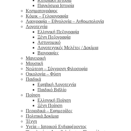
Κυπριακή Ιστορία
Παγκόσμια Ιστορία
Κινηματογράφος
Κόμικ – Γελοιογραφία
Λαογραφία – Εθνολογία – Ανθρωπολογία
Λογοτεχνία
Ελληνική Πεζογραφία
Ξένη Πεζογραφία
Αστυνομικό
Λογοτεχνικές Μελέτες / Δοκίμια
Βιογραφίες
Μαγειρική
Μουσική
Νεώτερη – Σύγχρονη Φιλοσοφία
Οικολογία – Φύση
Παιδικά
Εφηβική Λογοτεχνία
Παιδικό Βιβλίο
Ποίηση
Ελληνική Ποίηση
Ξένη Ποίηση
Περιοδικά – Εφημερίδες
Πολιτικά Δοκίμια
Τέχνη
Υγεία – Ιατρικού Ενδιαφέροντος