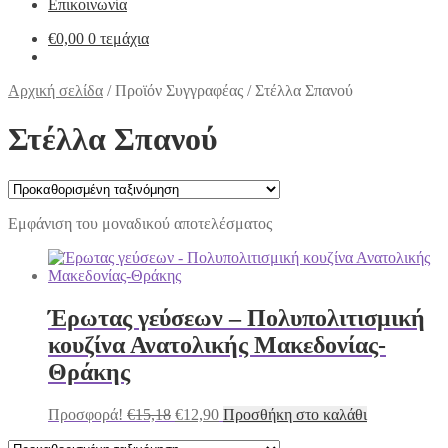
Επικοινωνία
€
0,00
0 τεμάχια
Αρχική σελίδα
/
Προϊόν Συγγραφέας
/
Στέλλα Σπανού
Στέλλα Σπανού
Εμφάνιση του μοναδικού αποτελέσματος
Έρωτας γεύσεων – Πολυπολιτισμική
κουζίνα Ανατολικής Μακεδονίας-
Θράκης
Original
Η
Προσφορά!
€
15,18
€
12,90
Προσθήκη στο καλάθι
price
τρέχουσα