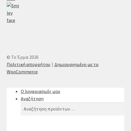
© Το Έρμα 2026
Πολιτική απορρήτου
Δημιουργημένο με το
WooCommerce
.
Ο λογαριασμός μου
Αναζήτηση
Αναζήτηση
Αναζήτηση
για: