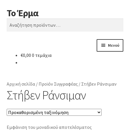
Το Έρμα
Απευθείας
Μετάβαση
Αναζήτηση
μετάβαση
σε
Αναζήτηση
στην
περιεχόμενο
για:
πλοήγηση
Μενού
€
0,00
0 τεμάχια
Αρχική
Ποιοι είμαστε
Αρχική σελίδα
/
Προϊόν Συγγραφέας
/
Στήβεν Ράνσιμαν
Κατηγορίες Βιβλίων
Στήβεν Ράνσιμαν
Συχνές Ερωτήσεις
Επικοινωνία
Εμφάνιση του μοναδικού αποτελέσματος