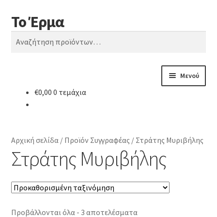
Το Έρμα
Απευθείας
Μετάβαση
Αναζήτηση
μετάβαση
σε
Αναζήτηση
στην
περιεχόμενο
για:
πλοήγηση
Μενού
€
0,00
0 τεμάχια
Αρχική
Ποιοι είμαστε
Αρχική σελίδα
/
Προϊόν Συγγραφέας
/
Στράτης Μυριβήλης
Κατηγορίες Βιβλίων
Στράτης Μυριβήλης
Συχνές Ερωτήσεις
Επικοινωνία
Προβάλλονται όλα - 3 αποτελέσματα