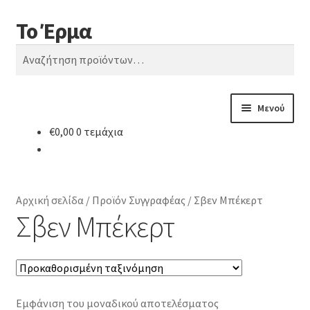
Το Έρμα
Απευθείας
Μετάβαση
Αναζήτηση
μετάβαση
σε
Αναζήτηση
στην
περιεχόμενο
για:
πλοήγηση
Μενού
€
0,00
0 τεμάχια
Αρχική
Ποιοι είμαστε
Αρχική σελίδα
/
Προϊόν Συγγραφέας
/
Σβεν Μπέκερτ
Επέκτ
Κατηγορίες Βιβλίων
Σβεν Μπέκερτ
υπό-
μενού
Συχνές Ερωτήσεις
Επικοινωνία
Εμφάνιση του μοναδικού αποτελέσματος