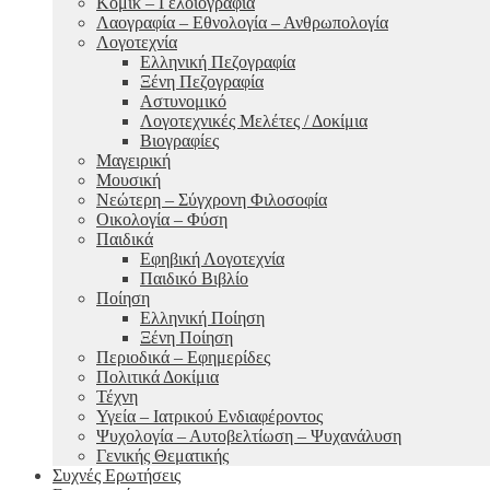
Κόμικ – Γελοιογραφία
Λαογραφία – Εθνολογία – Ανθρωπολογία
Λογοτεχνία
Ελληνική Πεζογραφία
Ξένη Πεζογραφία
Αστυνομικό
Λογοτεχνικές Μελέτες / Δοκίμια
Βιογραφίες
Μαγειρική
Μουσική
Νεώτερη – Σύγχρονη Φιλοσοφία
Οικολογία – Φύση
Παιδικά
Εφηβική Λογοτεχνία
Παιδικό Βιβλίο
Ποίηση
Ελληνική Ποίηση
Ξένη Ποίηση
Περιοδικά – Εφημερίδες
Πολιτικά Δοκίμια
Τέχνη
Υγεία – Ιατρικού Ενδιαφέροντος
Ψυχολογία – Αυτοβελτίωση – Ψυχανάλυση
Γενικής Θεματικής
Συχνές Ερωτήσεις