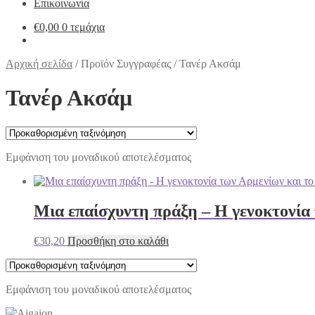
Επικοινωνία
€
0,00
0 τεμάχια
Αρχική σελίδα
/
Προϊόν Συγγραφέας
/
Τανέρ Ακσάμ
Τανέρ Ακσάμ
Εμφάνιση του μοναδικού αποτελέσματος
Μια επαίσχυντη πράξη – Η γενοκτονία 
€
30,20
Προσθήκη στο καλάθι
Εμφάνιση του μοναδικού αποτελέσματος