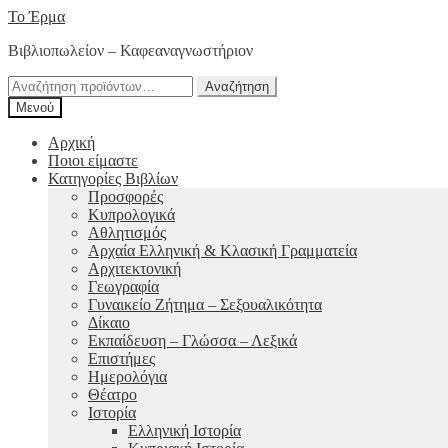
Απευθείας
Μετάβαση
Το Έρμα
μετάβαση
σε
Βιβλιοπωλείον – Καφεαναγνωστήριον
στην
περιεχόμενο
πλοήγηση
Αναζήτηση
Αναζήτηση
για:
Μενού
Αρχική
Ποιοι είμαστε
Κατηγορίες Βιβλίων
Προσφορές
Κυπρολογικά
Αθλητισμός
Αρχαία Ελληνική & Κλασική Γραμματεία
Αρχιτεκτονική
Γεωγραφία
Γυναικείο Ζήτημα – Σεξουαλικότητα
Δίκαιο
Εκπαίδευση – Γλώσσα – Λεξικά
Επιστήμες
Ημερολόγια
Θέατρο
Ιστορία
Ελληνική Ιστορία