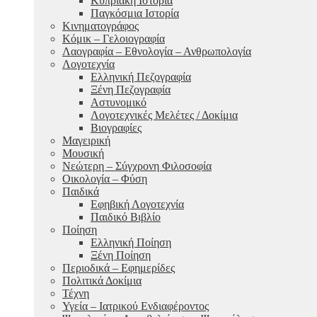
Κυπριακή Ιστορία
Παγκόσμια Ιστορία
Κινηματογράφος
Κόμικ – Γελοιογραφία
Λαογραφία – Εθνολογία – Ανθρωπολογία
Λογοτεχνία
Ελληνική Πεζογραφία
Ξένη Πεζογραφία
Αστυνομικό
Λογοτεχνικές Μελέτες / Δοκίμια
Βιογραφίες
Μαγειρική
Μουσική
Νεώτερη – Σύγχρονη Φιλοσοφία
Οικολογία – Φύση
Παιδικά
Εφηβική Λογοτεχνία
Παιδικό Βιβλίο
Ποίηση
Ελληνική Ποίηση
Ξένη Ποίηση
Περιοδικά – Εφημερίδες
Πολιτικά Δοκίμια
Τέχνη
Υγεία – Ιατρικού Ενδιαφέροντος