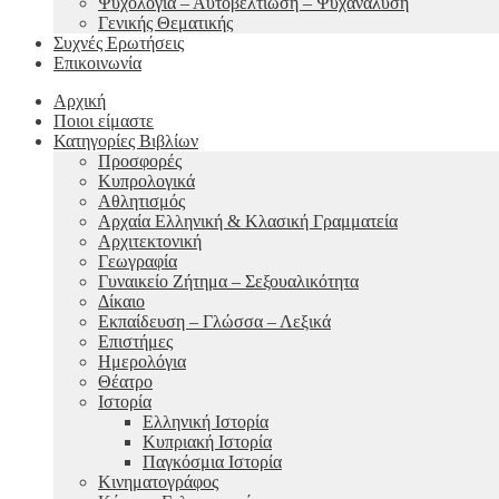
Ψυχολογία – Αυτοβελτίωση – Ψυχανάλυση
Γενικής Θεματικής
Συχνές Ερωτήσεις
Επικοινωνία
Αρχική
Ποιοι είμαστε
Κατηγορίες Βιβλίων
Προσφορές
Κυπρολογικά
Αθλητισμός
Αρχαία Ελληνική & Κλασική Γραμματεία
Αρχιτεκτονική
Γεωγραφία
Γυναικείο Ζήτημα – Σεξουαλικότητα
Δίκαιο
Εκπαίδευση – Γλώσσα – Λεξικά
Επιστήμες
Ημερολόγια
Θέατρο
Ιστορία
Ελληνική Ιστορία
Κυπριακή Ιστορία
Παγκόσμια Ιστορία
Κινηματογράφος