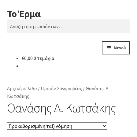
Το Έρμα
Απευθείας
Μετάβαση
Αναζήτηση
μετάβαση
σε
Αναζήτηση
στην
περιεχόμενο
για:
πλοήγηση
Μενού
€
0,00
0 τεμάχια
Αρχική
Ποιοι είμαστε
Αρχική σελίδα
/
Προϊόν Συγγραφέας
/
Θανάσης Δ.
Επέκτ
Κατηγορίες Βιβλίων
Κωτσάκης
υπό-
Θανάσης Δ. Κωτσάκης
μενού
Συχνές Ερωτήσεις
Επικοινωνία