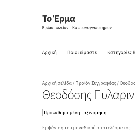
Το Έρμα
Απευθείας
Μετάβαση
μετάβαση
σε
Βιβλιοπωλείον – Καφεαναγνωστήριον
στην
περιεχόμενο
πλοήγηση
Αρχική
Ποιοι είμαστε
Κατηγορίες 
Αρχική σελίδα
/
Προϊόν Συγγραφέας
/
Θεοδόσ
Θεοδόσης Πυλαριν
Εμφάνιση του μοναδικού αποτελέσματος