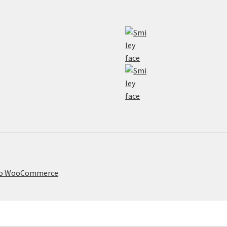
το WooCommerce
.