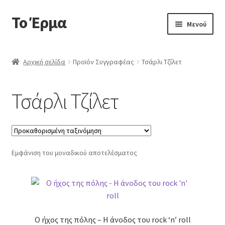
Το Έρμα
Απευθείας
Μετάβαση
Μενού
μετάβαση
σε
στην
περιεχόμενο
Αρχική
πλοήγηση
Αρχική σελίδα
Προϊόν Συγγραφέας
Τσάρλι Τζίλετ
Ποιοι είμαστε
Τσάρλι Τζίλετ
Επέκτα
Κατηγορίες Βιβλίων
υπό-
μενού
Συχνές Ερωτήσεις
Εμφάνιση του μοναδικού αποτελέσματος
Επικοινωνία
Ο ήχος της πόλης – Η άνοδος του rock ‘n’ roll