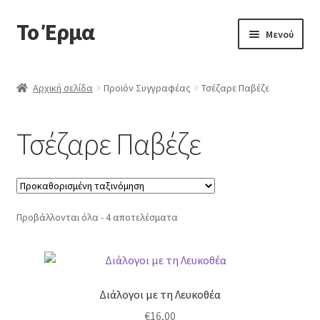
Το Έρμα
Απευθείας
Μετάβαση
Μενού
μετάβαση
σε
στην
περιεχόμενο
Αρχική
πλοήγηση
Αρχική σελίδα
Προϊόν Συγγραφέας
Τσέζαρε Παβέζε
Ποιοι είμαστε
Τσέζαρε Παβέζε
Επέκτα
Κατηγορίες Βιβλίων
υπό-
μενού
Συχνές Ερωτήσεις
Προβάλλονται όλα - 4 αποτελέσματα
Επικοινωνία
Διάλογοι με τη Λευκοθέα
€
16,00