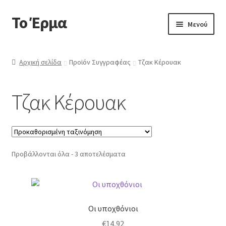
Το Έρμα
Απευθείας
Μετάβαση
Μενού
μετάβαση
σε
στην
περιεχόμενο
Αρχική
πλοήγηση
Αρχική σελίδα
Προϊόν Συγγραφέας
Τζακ Κέρουακ
Ποιοι είμαστε
Τζακ Κέρουακ
Επέκτα
Κατηγορίες Βιβλίων
υπό-
μενού
Συχνές Ερωτήσεις
Προβάλλονται όλα - 3 αποτελέσματα
Επικοινωνία
Οι υποχθόνιοι
€
14,92