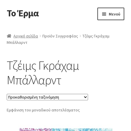
Το Έρμα
Απευθείας
Μετάβαση
Μενού
μετάβαση
σε
στην
περιεχόμενο
Αρχική
πλοήγηση
Αρχική σελίδα
Προϊόν Συγγραφέας
Τζέιμς Γκράχαμ
Μπάλλαρντ
Ποιοι είμαστε
Επέκτα
Κατηγορίες Βιβλίων
Τζέιμς Γκράχαμ
υπό-
μενού
Συχνές Ερωτήσεις
Μπάλλαρντ
Επικοινωνία
Εμφάνιση του μοναδικού αποτελέσματος