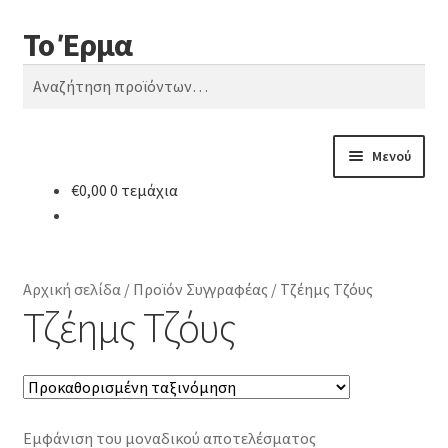
Το Έρμα
Απευθείας
Μετάβαση
Αναζήτηση
μετάβαση
σε
Αναζήτηση
στην
περιεχόμενο
για:
πλοήγηση
Μενού
€
0,00
0 τεμάχια
Αρχική
Ποιοι είμαστε
Αρχική σελίδα
/
Προϊόν Συγγραφέας
/
Τζέημς Τζόυς
Κατηγορίες Βιβλίων
Τζέημς Τζόυς
Συχνές Ερωτήσεις
Επικοινωνία
Εμφάνιση του μοναδικού αποτελέσματος