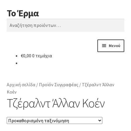
Το Έρμα
Απευθείας
Μετάβαση
Αναζήτηση
μετάβαση
σε
Αναζήτηση
στην
περιεχόμενο
για:
πλοήγηση
Μενού
€
0,00
0 τεμάχια
Αρχική
Ποιοι είμαστε
Αρχική σελίδα
/
Προϊόν Συγγραφέας
/
Τζέραλντ Άλλαν
Επέκτ
Κατηγορίες Βιβλίων
Κοέν
υπό-
Τζέραλντ Άλλαν Κοέν
μενού
Συχνές Ερωτήσεις
Επικοινωνία