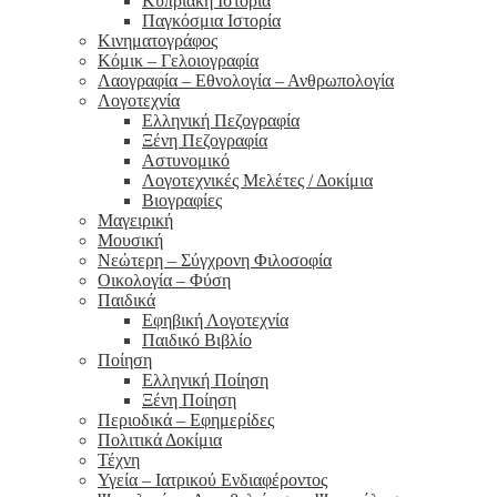
Κυπριακή Ιστορία
Παγκόσμια Ιστορία
Κινηματογράφος
Κόμικ – Γελοιογραφία
Λαογραφία – Εθνολογία – Ανθρωπολογία
Λογοτεχνία
Ελληνική Πεζογραφία
Ξένη Πεζογραφία
Αστυνομικό
Λογοτεχνικές Μελέτες / Δοκίμια
Βιογραφίες
Μαγειρική
Μουσική
Νεώτερη – Σύγχρονη Φιλοσοφία
Οικολογία – Φύση
Παιδικά
Εφηβική Λογοτεχνία
Παιδικό Βιβλίο
Ποίηση
Ελληνική Ποίηση
Ξένη Ποίηση
Περιοδικά – Εφημερίδες
Πολιτικά Δοκίμια
Τέχνη
Υγεία – Ιατρικού Ενδιαφέροντος