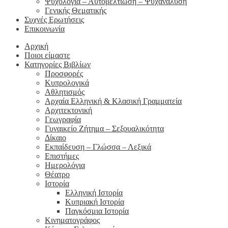
Ψυχολογία – Αυτοβελτίωση – Ψυχανάλυση
Γενικής Θεματικής
Συχνές Ερωτήσεις
Επικοινωνία
Αρχική
Ποιοι είμαστε
Κατηγορίες Βιβλίων
Προσφορές
Κυπρολογικά
Αθλητισμός
Αρχαία Ελληνική & Κλασική Γραμματεία
Αρχιτεκτονική
Γεωγραφία
Γυναικείο Ζήτημα – Σεξουαλικότητα
Δίκαιο
Εκπαίδευση – Γλώσσα – Λεξικά
Επιστήμες
Ημερολόγια
Θέατρο
Ιστορία
Ελληνική Ιστορία
Κυπριακή Ιστορία
Παγκόσμια Ιστορία
Κινηματογράφος