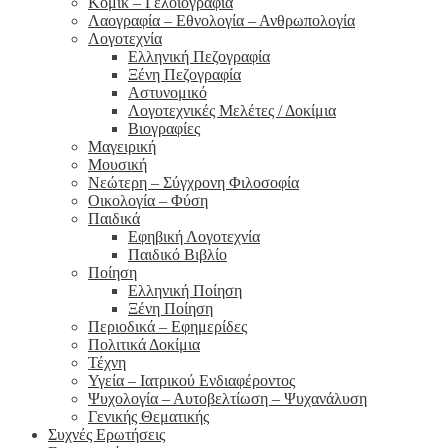
Κόμικ – Γελοιογραφία
Λαογραφία – Εθνολογία – Ανθρωπολογία
Λογοτεχνία
Ελληνική Πεζογραφία
Ξένη Πεζογραφία
Αστυνομικό
Λογοτεχνικές Μελέτες / Δοκίμια
Βιογραφίες
Μαγειρική
Μουσική
Νεώτερη – Σύγχρονη Φιλοσοφία
Οικολογία – Φύση
Παιδικά
Εφηβική Λογοτεχνία
Παιδικό Βιβλίο
Ποίηση
Ελληνική Ποίηση
Ξένη Ποίηση
Περιοδικά – Εφημερίδες
Πολιτικά Δοκίμια
Τέχνη
Υγεία – Ιατρικού Ενδιαφέροντος
Ψυχολογία – Αυτοβελτίωση – Ψυχανάλυση
Γενικής Θεματικής
Συχνές Ερωτήσεις