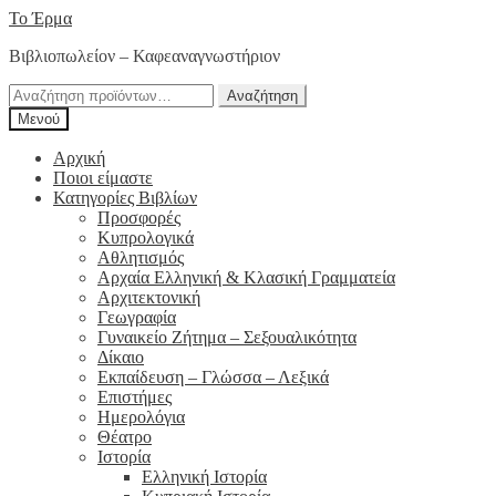
Απευθείας
Μετάβαση
Το Έρμα
μετάβαση
σε
Βιβλιοπωλείον – Καφεαναγνωστήριον
στην
περιεχόμενο
πλοήγηση
Αναζήτηση
Αναζήτηση
για:
Μενού
Αρχική
Ποιοι είμαστε
Κατηγορίες Βιβλίων
Προσφορές
Κυπρολογικά
Αθλητισμός
Αρχαία Ελληνική & Κλασική Γραμματεία
Αρχιτεκτονική
Γεωγραφία
Γυναικείο Ζήτημα – Σεξουαλικότητα
Δίκαιο
Εκπαίδευση – Γλώσσα – Λεξικά
Επιστήμες
Ημερολόγια
Θέατρο
Ιστορία
Ελληνική Ιστορία