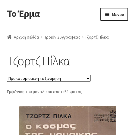
Το Έρμα
Απευθείας
Μετάβαση
Μενού
μετάβαση
σε
στην
περιεχόμενο
Αρχική
πλοήγηση
Αρχική σελίδα
Προϊόν Συγγραφέας
Τζορτζ Πίλκα
Ποιοι είμαστε
Τζορτζ Πίλκα
Επέκτα
Κατηγορίες Βιβλίων
υπό-
μενού
Συχνές Ερωτήσεις
Εμφάνιση του μοναδικού αποτελέσματος
Επικοινωνία