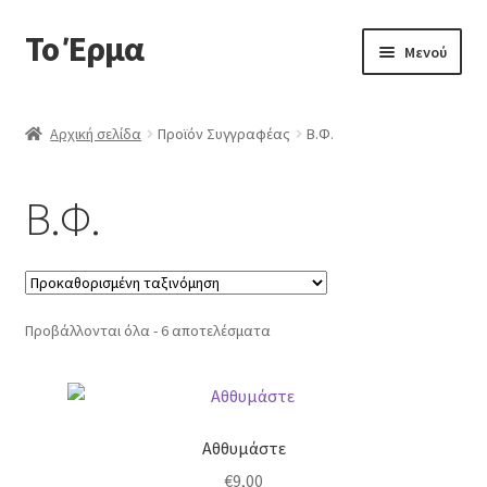
Το Έρμα
Απευθείας
Μετάβαση
Μενού
μετάβαση
σε
στην
περιεχόμενο
Αρχική
πλοήγηση
Αρχική σελίδα
Προϊόν Συγγραφέας
Β.Φ.
Ποιοι είμαστε
Β.Φ.
Επέκτα
Κατηγορίες Βιβλίων
υπό-
μενού
Συχνές Ερωτήσεις
Προβάλλονται όλα - 6 αποτελέσματα
Επικοινωνία
Αθθυμάστε
€
9,00