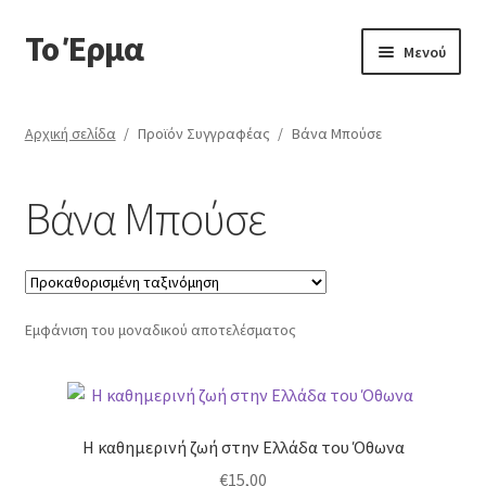
Το Έρμα
Απευθείας
Μετάβαση
Μενού
μετάβαση
σε
στην
περιεχόμενο
Αρχική
πλοήγηση
Αρχική σελίδα
/
Προϊόν Συγγραφέας
/
Βάνα Μπούσε
Ποιοι είμαστε
Βάνα Μπούσε
Κατηγορίες Βιβλίων
Συχνές Ερωτήσεις
Εμφάνιση του μοναδικού αποτελέσματος
Επικοινωνία
Η καθημερινή ζωή στην Ελλάδα του Όθωνα
€
15,00